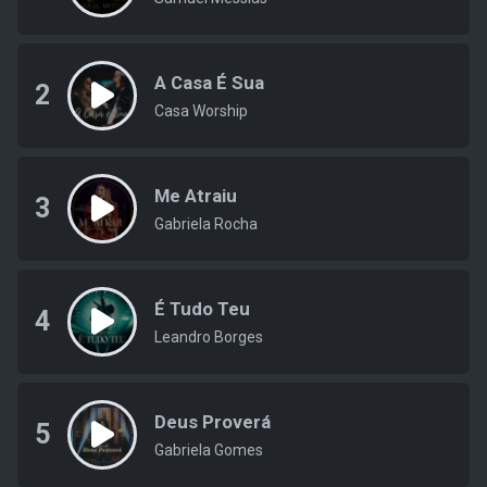
A Casa É Sua
2
Casa Worship
Me Atraiu
3
Gabriela Rocha
É Tudo Teu
4
Leandro Borges
Deus Proverá
5
Gabriela Gomes