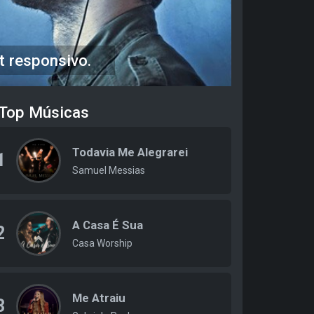
t responsivo.
Top Músicas
Todavia Me Alegrarei
1
Samuel Messias
A Casa É Sua
2
Casa Worship
Me Atraiu
3