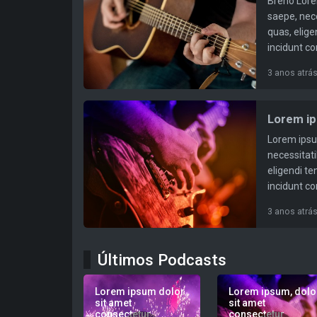
Breno Lorem
saepe, nec
quas, elig
incidunt co
3 anos atrá
Lorem ip
Lorem ipsum
necessitat
eligendi t
incidunt co
3 anos atrá
Últimos Podcasts
Lorem ipsum dolor
Lorem ipsum, dolo
sit amet
sit amet
consectetur
consectetur