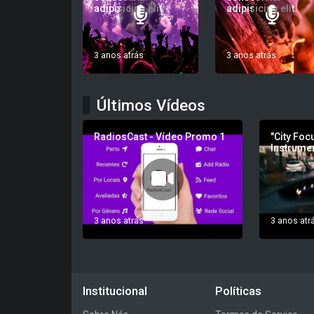
adipisicing elit.
adipisicing elit.
3 anos atrás
3 anos atrás
Últimos Vídeos
RadiosCast - Vídeo Promo 1
"City Focu
Instrumen
3 anos atrás
3 anos atr
Institucional
Políticas