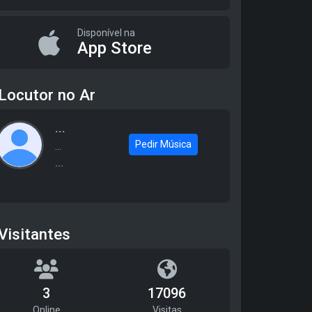
Disponível na
App Store
Locutor no Ar
...
Pedir Música
...
...
Visitantes
3
17096
Online
Visitas