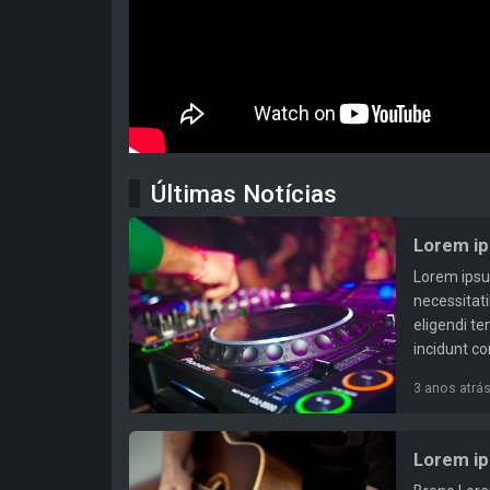
Últimas Notícias
Lorem ip
Lorem ipsum
necessitat
eligendi t
incidunt co
3 anos atrá
Lorem ip