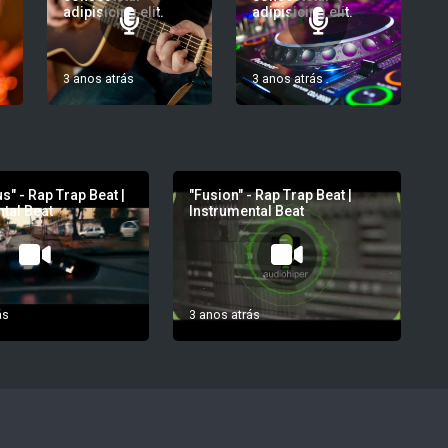
adipisicing elit.
adipisicing elit.
3 anos atrás
3 anos atrás
s" - Rap Trap Beat |
"Fusion" - Rap Trap Beat |
tal Beat
Instrumental Beat
ás
3 anos atrás