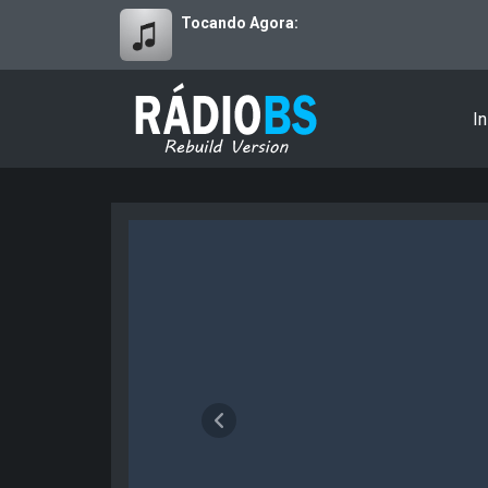
Tocando Agora:
In
RádioBS - V5.0.3 - Rebuild
Anterior